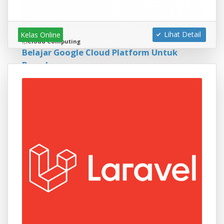
Lihat Detail
Kelas Online
Cloud Computing
Belajar Google Cloud Platform Untuk
Pemula
By Ardhan Yoga
4.0
IDR 81.500
Kelas ini dirancang untuk peserta yang ingin mulai
belajar public cloud computing, terutama di Google
Cloud Platform dan yang ingin mengambil sertifikasi
menuju Google Cloud Digital Leader Certification
7 Siswa
6 Jam
Dasar
15 Modul