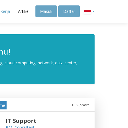
Kerja
Artikel
Masuk
Daftar
mu!
, cloud computing, network, data center,
ime
IT Support
IT Support
PAC Consultant