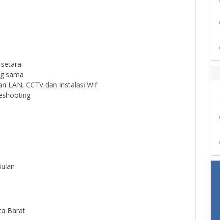
 setara
ng sama
LAN, CCTV dan Instalasi Wifi
eshooting
Bulan
rta Barat