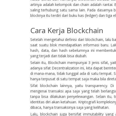
artinya adalah kelompok dan chain adalah rantai. B
saling terhubung satu sama lain. Pada dasarnya b
blocknya itu terdiri dari buku kas (ledger) dan tig
Cara Kerja Blockchain
Setelah mengetahui definisi dari blockchain, lalu b
saat suatu blok mendapatkan informasi baru. Lalu
hash, data, dan hash sebelumnya ini membentuk j
yang terjadi dan tidak bisa diubah.
Selain itu, Blockchain mempunyai 3 jenis sifat, y
adanya sifat Decentralization ini, kita dapat berin
di mana-mana, tidak tunggal ada di satu tempat. Si
hanya terpusat di satu tempat saja maka bila diret
Sifat blockchain lainnya, yaitu transparency. 
mengenai transaksi apa saja yang telah berlangsu
tanpa bisa dilakukan penyelewangan. Selain itu, t
identitas diri akan ketahuan. Kriptografi kompleks
dibaca, hanya transaksinya saja yang kelihatan.
Lalu, blockchain juga bersifat immutability yang