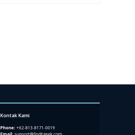
Kontak Kami
Phone:
+62-813-8171-0019
Email:
support@finditgeek.com