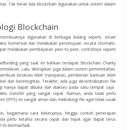
retas. Tak heran bila blockchain digunakan untuk sistem dalam
logi Blockchain
 membuatnya digunakan di berbagai bidang seperti, smart
aksi komersial dan melakukan persetujuan secara otomatis.
pat melakukan pembayaran peer-to-peer, contohnya seperti
wdfunding yang saat ini bahkan terdapat Blockchain Charity
iskinan. Lalu, diterapkan juga dalam sistem pemerintahan.
buat birokrasi lebih transparan, pemberian bantuan lebih
l dan berintegritas. Terakhir, ada juga decentralization file
agi hanya dapat dibuka dan diakses pada satu tempat saja.
waktu transfer yang sangat cepat. Namun, anda tidak perlu
tem (IPFS) ini sangat aman dan melindungi file agar tidak rusak
in, bagaimana cara bekerjanya, hingga contoh penerapan
ada perlu ketahui secara cepat dan tepat agar dapat terus
 ini bermanfaat.