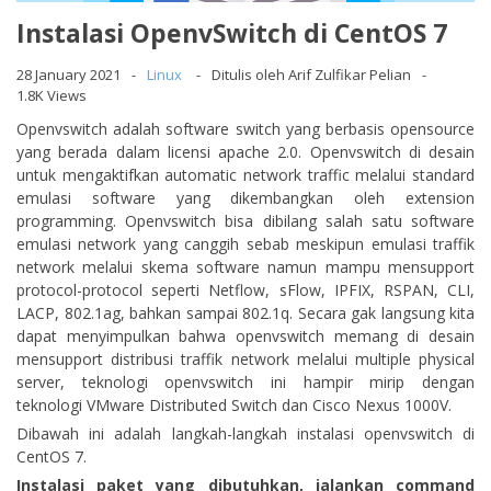
Instalasi OpenvSwitch di CentOS 7
28 January 2021
Linux
Ditulis oleh Arif Zulfikar Pelian
1.8K Views
Openvswitch adalah software switch yang berbasis opensource
yang berada dalam licensi apache 2.0. Openvswitch di desain
untuk mengaktifkan automatic network traffic melalui standard
emulasi software yang dikembangkan oleh extension
programming. Openvswitch bisa dibilang salah satu software
emulasi network yang canggih sebab meskipun emulasi traffik
network melalui skema software namun mampu mensupport
protocol-protocol seperti Netflow, sFlow, IPFIX, RSPAN, CLI,
LACP, 802.1ag, bahkan sampai 802.1q. Secara gak langsung kita
dapat menyimpulkan bahwa openvswitch memang di desain
mensupport distribusi traffik network melalui multiple physical
server, teknologi openvswitch ini hampir mirip dengan
teknologi VMware Distributed Switch dan Cisco Nexus 1000V.
Dibawah ini adalah langkah-langkah instalasi openvswitch di
CentOS 7.
Instalasi paket yang dibutuhkan, jalankan command