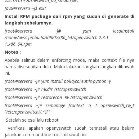
2.3.1/rhel/openvswitch_no_kmod.spec
[ovs@servera ~]$ exit
Install RPM package dari rpm yang sudah di generate di
langkah sebelumnya.
[root@servera ~]# yum localinstall
/home/ovs/rpmbuild/RPMS/x86_64/openvswitch-2.3.1-
1.x86_64.rpm
Notes :
Apabila selinux dalam enforcing mode, maka context file nya
harus disesuaikan dulu. Maka lakukan langkah-langkah dibawah
ini.
[root@servera ~]# yum install policycoreutils-python -y
[root@servera ~]# mkdir /etc/openvswitch
[root@servera ~]# restorecon -Rv /etc/openvswitch
[root@servera ~]# semanage fcontext -a -t openvswitch_rw_t
"/etc/openvswitch(/.*)?"
Setelah selesai lalu reboot.
Verifikasi apakah openvswitch sudah terinstall atau belum
jalankan command line tools dibawah ini.