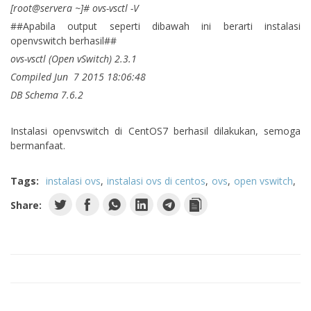
[root@servera ~]# ovs-vsctl -V
##Apabila output seperti dibawah ini berarti instalasi
openvswitch berhasil##
ovs-vsctl (Open vSwitch) 2.3.1
Compiled Jun 7 2015 18:06:48
DB Schema 7.6.2
Instalasi openvswitch di CentOS7 berhasil dilakukan, semoga
bermanfaat.
Tags:
instalasi ovs
instalasi ovs di centos
ovs
open vswitch
Share: