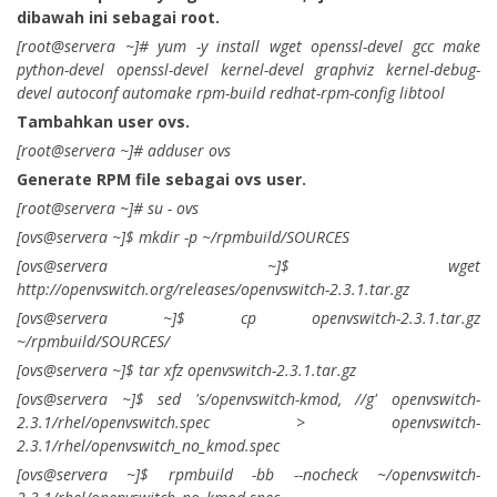
dibawah ini sebagai root.
[root@servera ~]# yum -y install wget openssl-devel gcc make
python-devel openssl-devel kernel-devel graphviz kernel-debug-
devel autoconf automake rpm-build redhat-rpm-config libtool
Tambahkan user ovs.
[root@servera ~]# adduser ovs
Generate RPM file sebagai ovs user.
[root@servera ~]# su - ovs
[ovs@servera ~]$ mkdir -p ~/rpmbuild/SOURCES
[ovs@servera ~]$ wget
http://openvswitch.org/releases/openvswitch-2.3.1.tar.gz
[ovs@servera ~]$ cp openvswitch-2.3.1.tar.gz
~/rpmbuild/SOURCES/
[ovs@servera ~]$ tar xfz openvswitch-2.3.1.tar.gz
[ovs@servera ~]$ sed 's/openvswitch-kmod, //g' openvswitch-
2.3.1/rhel/openvswitch.spec > openvswitch-
2.3.1/rhel/openvswitch_no_kmod.spec
[ovs@servera ~]$ rpmbuild -bb --nocheck ~/openvswitch-